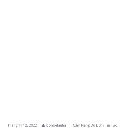
Tháng 11 12, 2022
bonbelanha
Cẩm Nang Du Lịch
/
Tin Tức